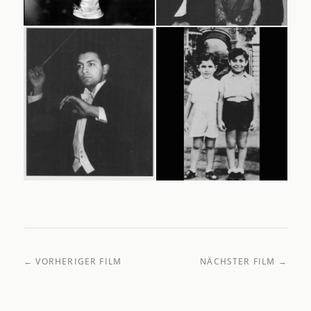
← VORHERIGER FILM
NÄCHSTER FILM →