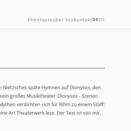
filme
texte
über bce
kontakt
DE
EN
ch Nietzsches späte Hymnen auf Dionysos, den
r sein großes Musiktheater
Dionysos - Szenen
Mythen verdichten sich für Rihm zu einem Stoff:
ne Art Theaterwerk lese. Der Text ist von mir,