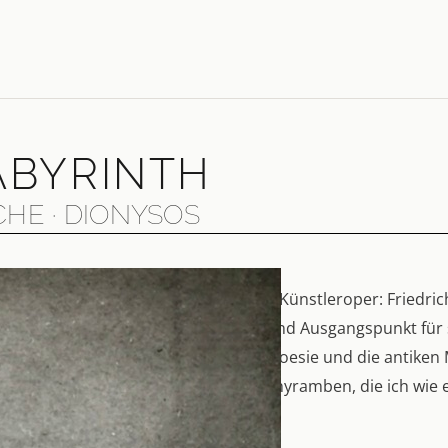
LABYRINTH
HE · DIONYSOS
mponist Wolfgang Rihm schrieb eine Künstleroper: Friedri
 Gott der Griechen, sind Inspiration und Ausgangspunkt fü
thyramben
. Nietzsches rauschhafte Poesie und die antiken 
xt dienen die gesamten Dionysos-Dithyramben, die ich wie ei
ort ist von Nietzsche.“