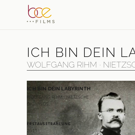
ICH BIN DEIN 
WOLFGANG RIHM · NIETZSC
ICH BIN DEIN LABYRINTH
Der Ko
WOLFGANG RIHM · NIETZSCHE ·
wilden
DIONYSOS
und Di
„Als Te
ERSTAUSSTRAHLUNG
jedes W
2011