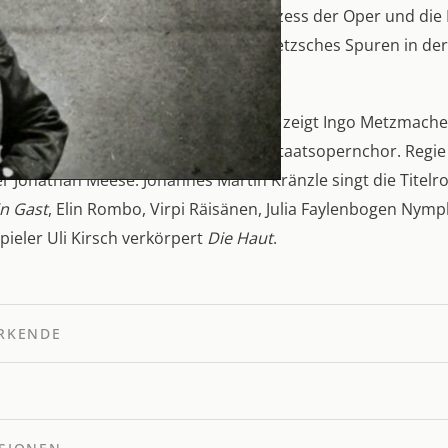
lm dokumentiert den Entstehungsprozess der Oper und die 
rger Festspielen 2010. Und er folgt Nietzsches Spuren in d
s.
tschnitt der Salzburger Uraufführung zeigt Ingo Metzmac
 und der Konzertvereinigung Wiener Staatsopernchor. Regie f
er Jonathan Meese. Johannes Martin Kränzle singt die Titelro
in Gast
, Elin Rombo, Virpi Räisänen, Julia Faylenbogen Ny
ieler Uli Kirsch verkörpert
Die Haut
.
RKENDE