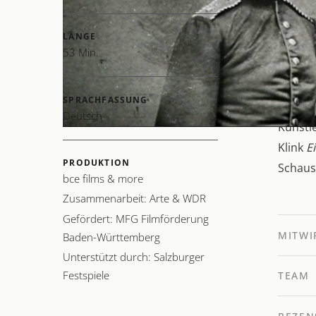
Der Fi
Salzbu
LÄNGE
Dichter
53 Min.
Der Mi
SPRACHFASSUNG
Berlin
Deutsch
Künstl
Klink
E
PRODUKTION
Schausp
bce films & more
Zusammenarbeit: Arte & WDR
Gefördert: MFG Filmförderung
MITWI
Baden-Württemberg
Unterstützt durch: Salzburger
Festspiele
TEAM