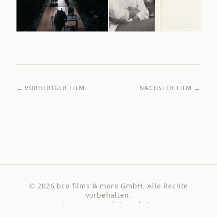
← VORHERIGER FILM
NÄCHSTER FILM →
© 2026
bce films & more GmbH
. Alle Rechte
vorbehalten.
impressum
·
datenschutz