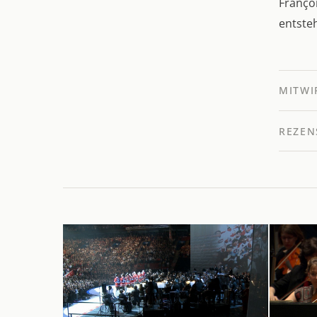
Franço
entste
MITWI
REZEN