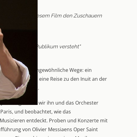
ent Nagano in diesem Film den Zuschauern
it als Dienst am Publikum versteht"
ontréal gehen ungewöhnliche Wege: ein
Schulfrühstück, eine Reise zu den Inuit an der
k und Naturklang.
Jahr lang haben wir ihn und das Orchester
Paris, und beobachtet, wie das
 Musizieren entdeckt. Proben und Konzerte mit
fführung von Olivier Messiaens Oper Saint