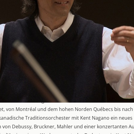
rspiegel
nd die stillen Momente, die den Menschen und Musiker K
ingen"
utsche Zeitung
nsible Portrait eines brillianten Künstlers, der seine Arbe
eute Journal
agano und seine Musiker des Orchestre symphonique de M
t im Hockeystadion vor 15.000 Zuschauern, Musik bei einem 
 Bay - mit einer Neukomposition für Kehlkopfgesang, Musi
06 bis 2020 war Nagano Generalmusikdirektor des OSM. Ein 
tet, von Montréal und dem hohen Norden Québecs bis nach 
kanadische Traditionsorchester mit Kent Nagano ein neues
 von Debussy, Bruckner, Mahler und einer konzertanten Au