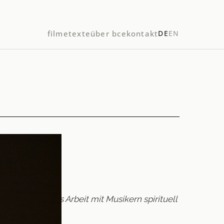
filme
texte
über bce
kontakt
DE
EN
s, ist Naganos Arbeit mit Musikern spirituell