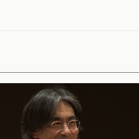
wunderbar sinnliche Ausnahme"
Online
 wirkt die Atmosphäre in diesem schönen Portrait besonder
ndfest zugleich"