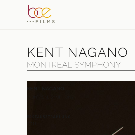
KENT NAGANO
MONTREAL SYMPHONY
KENT NAGANO
MONTREAL SYMPHONY
"Eine 
— Zeit 
ERSTAUSSTRAHLUNG
"Immer
2010
und ha