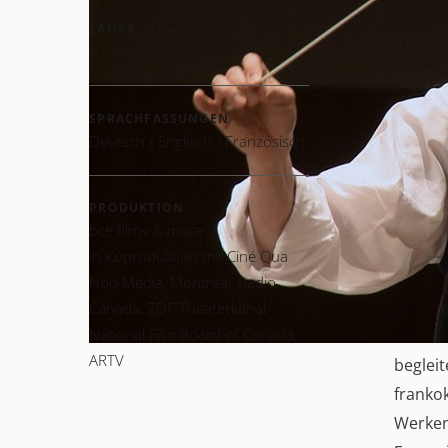
— Kultu
LÄNGE
"Es si
97 Min.
nahebr
— Südde
SPRACHFASSUNGEN
Deutsch / Englisch / Französisch
"Das se
— ZDF H
PRODUKTION
Kent N
bce films & more
in Koproduktion mit Ciné Qua
Konzer
Non Média, Montréal, Radio
Hudson
Canada, ZDF Theaterkanal
National Film Board of Canada,
Von 20
ARTV
beglei
franko
Werken