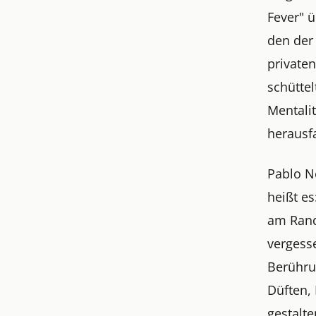
Fever" 
den der
private
schüttel
Mentalit
herausfa
Pablo N
heißt es
am Rand,
vergess
Berühru
Düften, 
gestalt