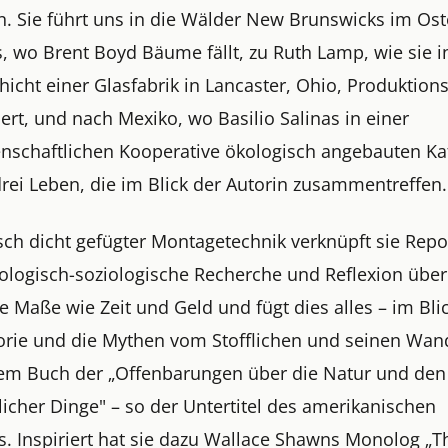
n. Sie führt uns in die Wälder New Brunswicks im Os
, wo Brent Boyd Bäume fällt, zu Ruth Lamp, wie sie i
icht einer Glasfabrik in Lancaster, Ohio, Produktion
ert, und nach Mexiko, wo Basilio Salinas in einer
nschaftlichen Kooperative ökologisch angebauten Ka
drei Leben, die im Blick der Autorin zusammentreffen.
sch dicht gefügter Montagetechnik verknüpft sie Repo
ologisch-soziologische Recherche und Reflexion über
e Maße wie Zeit und Geld und fügt dies alles – im Bli
torie und die Mythen vom Stofflichen und seinen Wa
nem Buch der „Offenbarungen über die Natur und den
icher Dinge" – so der Untertitel des amerikanischen
s. Inspiriert hat sie dazu Wallace Shawns Monolog „T