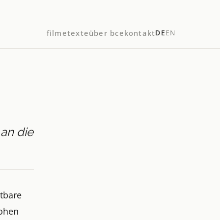
filme
texte
über bce
kontakt
DE
EN
an die
tbare
Cohen