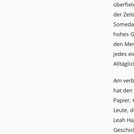
überfiel
der Zei
Someday-
hohes G
den Men
jedes ei
Alltägli
Am verbo
hat den
Papier,
Leute, 
Leah Ha
Geschic