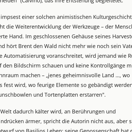
eiden" (Calvino), das ihre Entstehung begleitetet.
impsest einer solchen animistischen Kulturgeschich
cht die Weiterentwicklung der Werkzeuge – der Mens
erte Hand. Im geschlossenen Gehäuse seines Harvest
und hört Brent den Wald nicht mehr wie noch sein Vat
e Automatisierung voranschreitet, wird jemand wie R
f den Bildschirm schauen und keine Kontrollgänge m
nnraum machen – „jenes geheimnisvolle Land …, wo
es fest wird, wo feurige Elemente so gebändigt werde
Punschbowlen und Tortenplatten erstarren".
 Welt dadurch kälter wird, an Berührungen und
ndrücken ärmer, spricht die Autorin nicht aus, aber si
ntwurf von Basilios Leben: seine Genossenschaft hat 