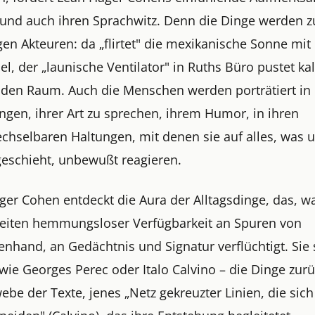
 und auch ihren Sprachwitz. Denn die Dinge werden z
gen Akteuren: da „flirtet" die mexikanische Sonne mi
l, der „launische Ventilator" in Ruths Büro pustet ka
 den Raum. Auch die Menschen werden porträtiert in 
gen, ihrer Art zu sprechen, ihrem Humor, in ihren
chselbaren Haltungen, mit denen sie auf alles, was 
eschieht, unbewußt reagieren.
ger Cohen entdeckt die Aura der Alltagsdinge, das, w
Zeiten hemmungsloser Verfügbarkeit an Spuren von
hand, an Gedächtnis und Signatur verflüchtigt. Sie s
wie Georges Perec oder Italo Calvino – die Dinge zurü
be der Texte, jenes „Netz gekreuzter Linien, die sich