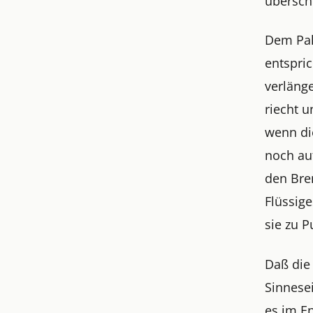
überschn
Dem Pal
entspri
verläng
riecht 
wenn di
noch au
den Bre
Flüssig
sie zu 
Daß die
Sinnesei
es im E