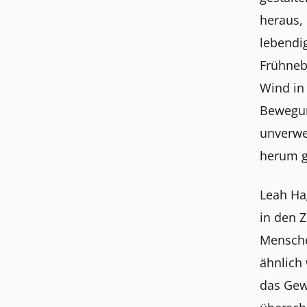
heraus,
lebendi
Frühnebe
Wind in
Bewegun
unverwe
herum g
Leah Ha
in den 
Menschen
ähnlich 
das Gewe