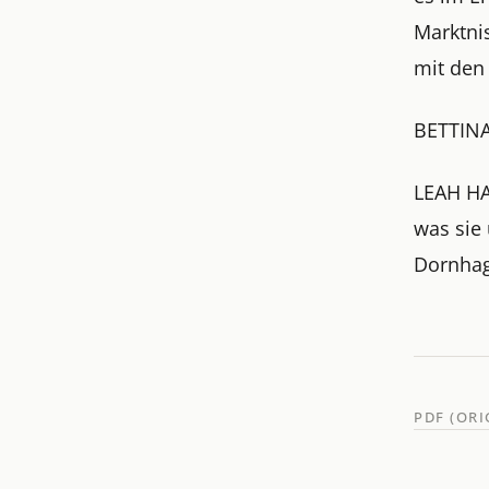
Marktni
mit den
BETTIN
LEAH HA
was sie
Dornhag
PDF (OR