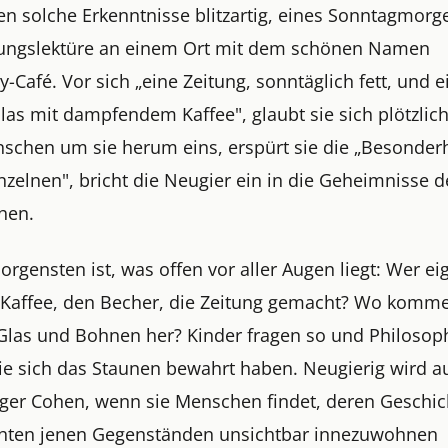
en solche Erkenntnisse blitzartig, eines Sonntagmorg
tungslektüre an einem Ort mit dem schönen Namen
Café. Vor sich „eine Zeitung, sonntäglich fett, und e
las mit dampfendem Kaffee", glaubt sie sich plötzlich
schen um sie herum eins, erspürt sie die „Besonderh
nzelnen", bricht die Neugier ein in die Geheimnisse d
chen.
rgensten ist, was offen vor aller Augen liegt: Wer ei
 Kaffee, den Becher, die Zeitung gemacht? Wo komm
 Glas und Bohnen her? Kinder fragen so und Philosop
die sich das Staunen bewahrt haben. Neugierig wird a
ger Cohen, wenn sie Menschen findet, deren Geschic
hten jenen Gegenständen unsichtbar innezuwohnen