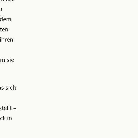
u
t dem
lten
ihren
um sie
as sich
tellt –
ck in