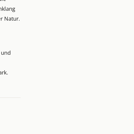
nklang
r Natur.
 und
ark.