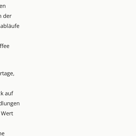
ten
n der
sabläufe
ffee
rtage,
ck auf
ndlungen
 Wert
he