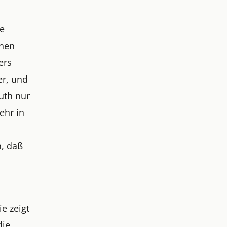
te
chen
ers
er, und
uth nur
ehr in
n, daß
e zeigt
die