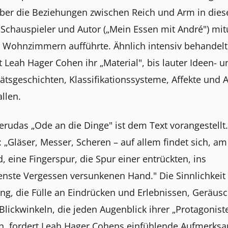
über die Beziehungen zwischen Reich und Arm in diese
 Schauspieler und Autor („Mein Essen mit André") mit
n Wohnzimmern aufführte. Ähnlich intensiv behandelt,
t Leah Hager Cohen ihr „Material", bis lauter Ideen- u
ätsgeschichten, Klassifikationssysteme, Affekte und 
llen.
erudas „Ode an die Dinge" ist dem Text vorangestellt.
: „Gläser, Messer, Scheren – auf allem findet sich, am 
 eine Fingerspur, die Spur einer entrückten, ins
enste Vergessen versunkenen Hand." Die Sinnlichkeit
ng, die Fülle an Eindrücken und Erlebnissen, Geräus
Blickwinkeln, die jeden Augenblick ihrer „Protagonist
en, fordert Leah Hager Cohens einfühlende Aufmerksa