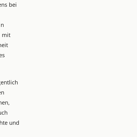
ens bei
in
 mit
eit
es
gentlich
en
hen,
uch
hte und