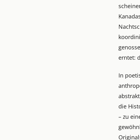
scheine
Kanadas
Nachtsch
koordini
genosse
erntet: 
In poeti
anthrop
abstrakt
die His
– zu ei
gewöhnl
Original