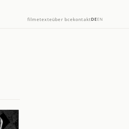
filme
texte
über bce
kontakt
DE
EN
n