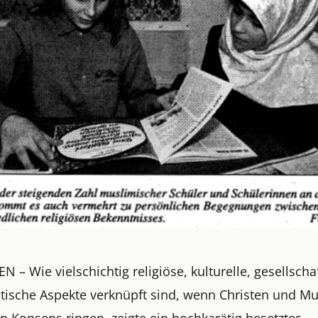
– Wie vielschichtig religiöse, kulturelle, gesellscha
itische Aspekte verknüpft sind, wenn Christen und M
n Konsens ringen, zeigte ein hochkarätig besetztes