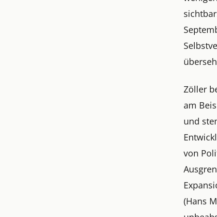
sichtba
Septemb
Selbstv
überseh
Zöller 
am Beis
und stem
Entwick
von Poli
Ausgren
Expansi
(Hans Ma
unbeabsi