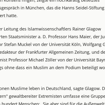
gespräch in München, das die Hanns Seidel-Stiftung
ert hatte.
er Leitung des Islamwissenschaftlers Rainer Glagow
rten Staatsminister a. D. Professor Hans Maier, der Ju
or Stefan Muckel von der Universität Köln, Wolfgang 
Redakteur der Frankfurter Allgemeinen Zeitung, und d
ist Professor Michael Zöller von der Universität Bay
ngs ohne dass ein Muslim an dem Podium beteiligt w
lionen Muslime leben in Deutschland, sagte Glagow. D
Kern" gewaltbereiter Extremisten umfasse eine Grupp
 hundert Menschen: „Sie aber sind für die Außenwel