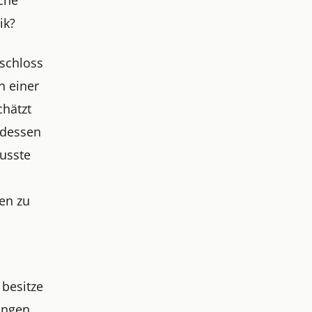
ik?
 schloss
n einer
chätzt
 dessen
wusste
en zu
besitze
mungen