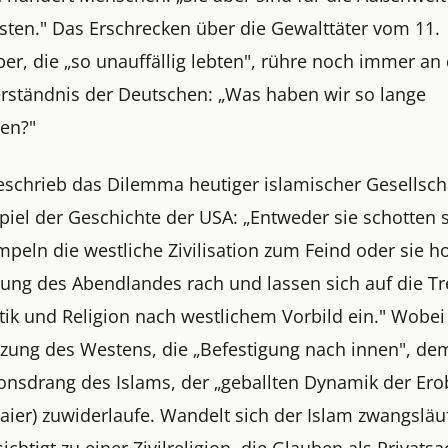
rsten." Das Erschrecken über die Gewalttäter vom 11.
er, die „so unauffällig lebten", rühre noch immer an
erständnis der Deutschen: „Was haben wir so lange
en?"
beschrieb das Dilemma heutiger islamischer Gesellsch
piel der Geschichte der USA: „Entweder sie schotten 
peln die westliche Zivilisation zum Feind oder sie h
lung des Abendlandes rach und lassen sich auf die T
tik und Religion nach westlichem Vorbild ein." Wobei
zung des Westens, die „Befestigung nach innen", de
onsdrang des Islams, der „geballten Dynamik der Er
ier) zuwiderlaufe. Wandelt sich der Islam zwangsläuf
chtigt zu einer Zivilreligion, die Glauben als Privats