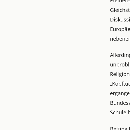
Freiheit
Gleichst
Diskussi
Europäe
nebenei
Allerdi
unprobl
Religio
„Kopftu
ergangen
Bundesve
Schule 
Bettina