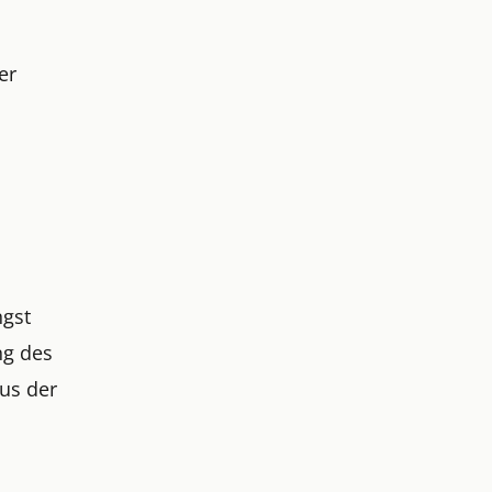
er
ngst
ng des
aus der