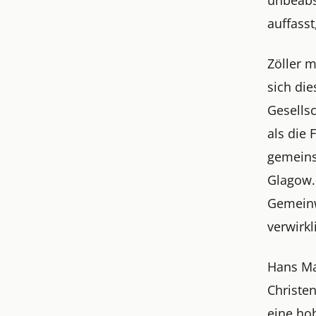
auffasst
Zöller 
sich die
Gesells
als die
gemeins
Glagow.
Gemeinw
verwirkl
Hans Ma
Christe
eine ho