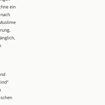
chne ein
 nach
 Muslime
erung,
änglich,
n
und
sind"
n
ischen