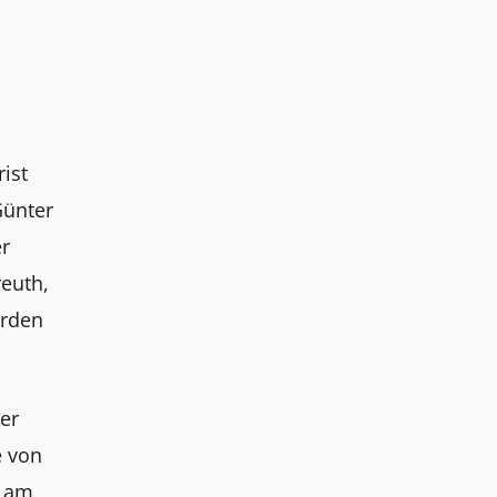
rist
Günter
er
reuth,
orden
er
e von
t am