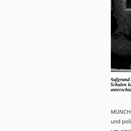
MÜNCHEN 
und pol
um eine