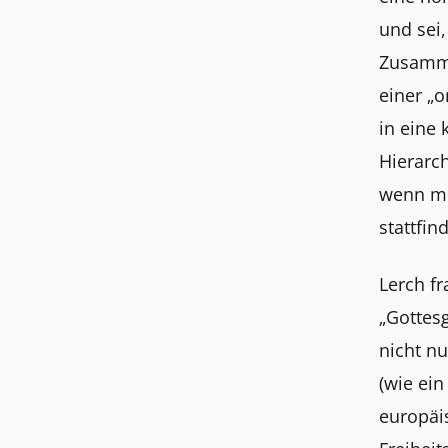
und sei,
Zusamme
einer „
in eine 
Hierarch
wenn mu
stattfin
Lerch fr
„Gottesg
nicht nu
(wie ein
europäi