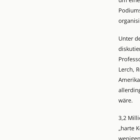
Podiums
organisi
Unter d
diskutie
Profess
Lerch, 
Amerikan
allerdi
wäre.
3,2 Mil
„harte 
wenigen