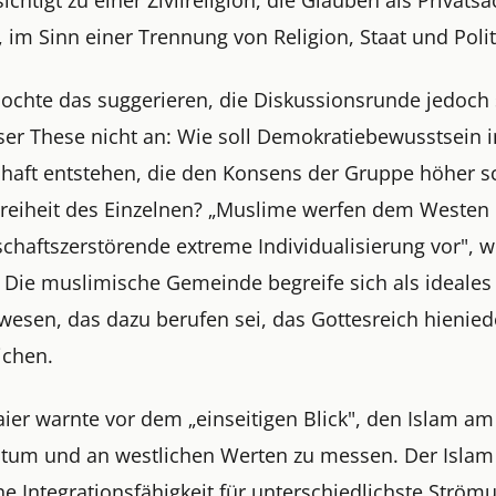
, im Sinn einer Trennung von Religion, Staat und Polit
mochte das suggerieren, die Diskussionsrunde jedoch
ser These nicht an: Wie soll Demokratiebewusstsein i
chaft entstehen, die den Konsens der Gruppe höher s
 Freiheit des Einzelnen? „Muslime werfen dem Westen
chaftszerstörende extreme Individualisierung vor", 
 Die muslimische Gemeinde begreife sich als ideales
esen, das dazu berufen sei, das Gottesreich hienied
ichen.
ier warnte vor dem „einseitigen Blick", den Islam am
ntum und an westlichen Werten zu messen. Der Islam 
he Integrationsfähigkeit für unterschiedlichste Strö