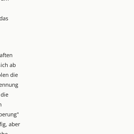
 das
aften
sich ab
olen die
rennung
 die
m
oberung"
ig, aber
ache